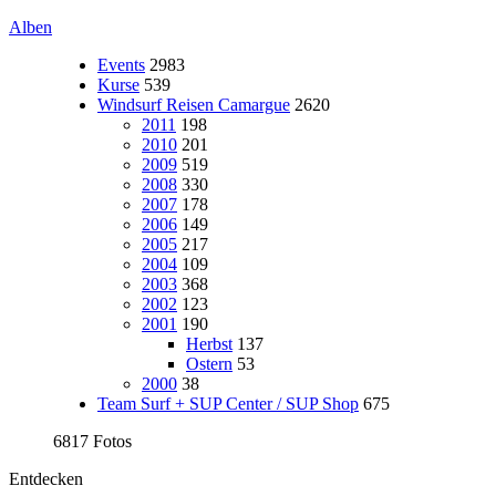
Alben
Events
2983
Kurse
539
Windsurf Reisen Camargue
2620
2011
198
2010
201
2009
519
2008
330
2007
178
2006
149
2005
217
2004
109
2003
368
2002
123
2001
190
Herbst
137
Ostern
53
2000
38
Team Surf + SUP Center / SUP Shop
675
6817 Fotos
Entdecken