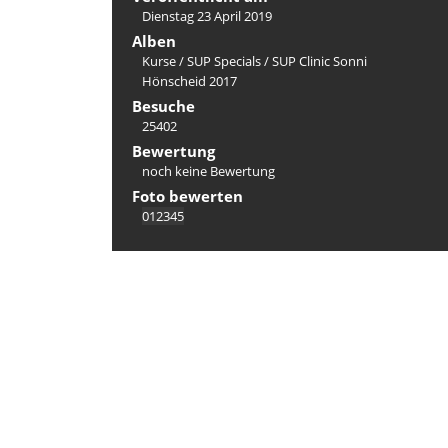
Dienstag 23 April 2019
Alben
Kurse
/
SUP Specials
/
SUP Clinic Sonni
Hönscheid 2017
Besuche
25402
Bewertung
noch keine Bewertung
Foto bewerten