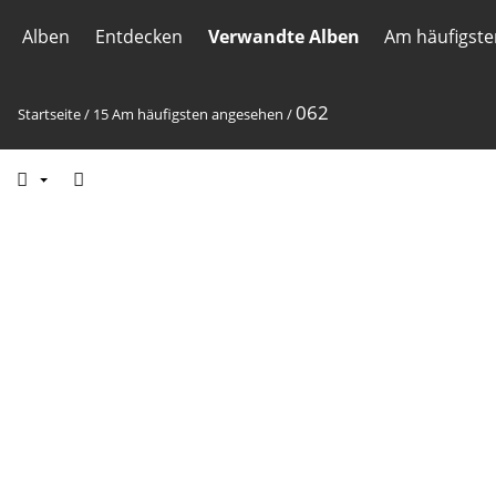
Alben
Entdecken
Verwandte Alben
Am häufigst
062
Startseite
/
15 Am häufigsten angesehen
/