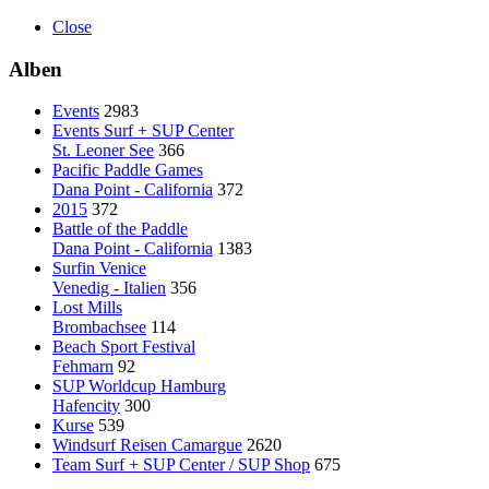
Close
Alben
Events
2983
Events Surf + SUP Center
St. Leoner See
366
Pacific Paddle Games
Dana Point - California
372
2015
372
Battle of the Paddle
Dana Point - California
1383
Surfin Venice
Venedig - Italien
356
Lost Mills
Brombachsee
114
Beach Sport Festival
Fehmarn
92
SUP Worldcup Hamburg
Hafencity
300
Kurse
539
Windsurf Reisen Camargue
2620
Team Surf + SUP Center / SUP Shop
675